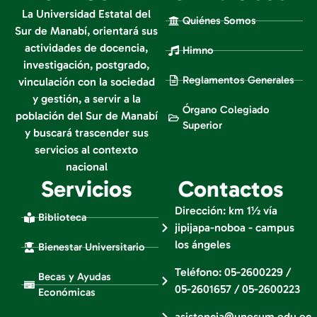
La Universidad Estatal del
Quiénes Somos
Sur de Manabí, orientará sus
actividades de docencia,
Himno
investigación, postgrado,
Reglamentos Generales
vinculación con la sociedad
y gestión, a servir a la
Órgano Colegiado
población del Sur de Manabí
Superior
y buscará trascender sus
servicios al contexto
nacional
Servicios
Contactos
Dirección: km 1½ vía
Biblioteca
jipijapa-noboa - campus
los ángeles
Bienestar Universitario
Teléfono: 05-2600229 /
Becas y Ayudas
05-2601657 / 05-2600223
Económicas
asistencia@unesum.edu.ec