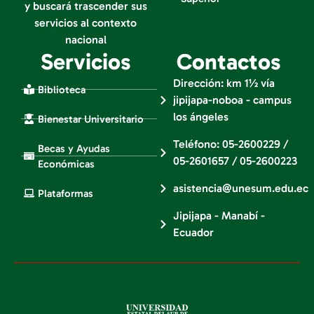
y buscará trascender sus
servicios al contexto
nacional
Servicios
Contactos
Dirección: km 1½ vía
Biblioteca
jipijapa-noboa - campus
los ángeles
Bienestar Universitario
Teléfono: 05-2600229 /
Becas y Ayudas
05-2601657 / 05-2600223
Económicas
asistencia@unesum.edu.ec
Plataformas
Jipijapa - Manabí -
Ecuador