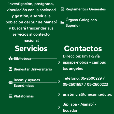
investigación, postgrado,
Reglamentos Generales
vinculación con la sociedad
y gestión, a servir a la
Órgano Colegiado
población del Sur de Manabí
Superior
y buscará trascender sus
servicios al contexto
nacional
Servicios
Contactos
Dirección: km 1½ vía
Biblioteca
jipijapa-noboa - campus
los ángeles
Bienestar Universitario
Teléfono: 05-2600229 /
Becas y Ayudas
05-2601657 / 05-2600223
Económicas
asistencia@unesum.edu.ec
Plataformas
Jipijapa - Manabí -
Ecuador