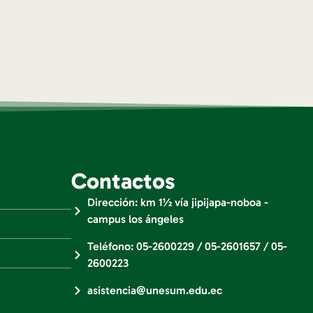
Contactos
Dirección: km 1½ vía jipijapa-noboa -
campus los ángeles
Teléfono: 05-2600229 / 05-2601657 / 05-
2600223
asistencia@unesum.edu.ec