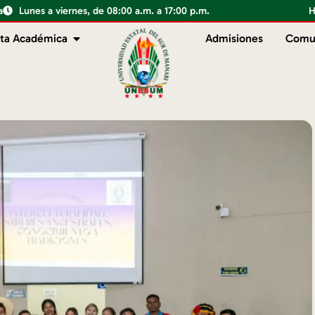
a
Lunes a viernes, de 08:00 a.m. a 17:00 p.m.
H
ta Académica
Admisiones
Comu