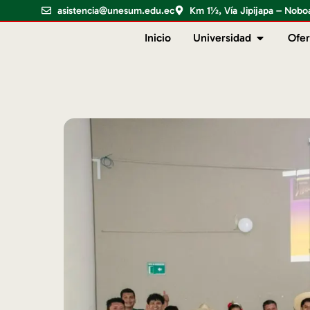
asistencia@unesum.edu.ec
Km 1½, Vía Jipijapa – Nobo
Inicio
Universidad
Ofer