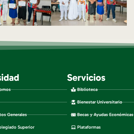
sidad
Servicios
Somos
Biblioteca
Bienestar Universitario
os Generales
Becas y Ayudas Económicas
legiado Superior
Plataformas