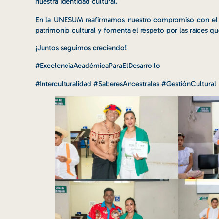
nuestra identidad cultural.
En la UNESUM reafirmamos nuestro compromiso con el fo
patrimonio cultural y fomenta el respeto por las raíces q
¡Juntos seguimos creciendo!
#ExcelenciaAcadémicaParaElDesarrollo
#Interculturalidad #SaberesAncestrales #GestiónCultural