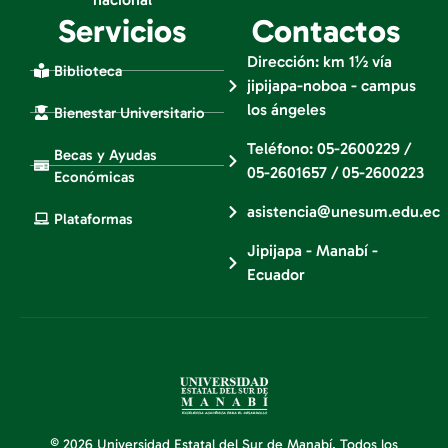
Servicios
Contactos
Dirección: km 1½ vía
Biblioteca
jipijapa-noboa - campus
los ángeles
Bienestar Universitario
Teléfono: 05-2600229 /
Becas y Ayudas
05-2601657 / 05-2600223
Económicas
asistencia@unesum.edu.ec
Plataformas
Jipijapa - Manabí -
Ecuador
© 2026 Universidad Estatal del Sur de Manabí. Todos los