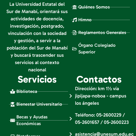
La Universidad Estatal del
Quiénes Somos
Sur de Manabí, orientará sus
actividades de docencia,
Himno
investigación, postgrado,
Reglamentos Generales
vinculación con la sociedad
y gestión, a servir a la
Órgano Colegiado
población del Sur de Manabí
Superior
y buscará trascender sus
servicios al contexto
nacional
Servicios
Contactos
Dirección: km 1½ vía
Biblioteca
jipijapa-noboa - campus
los ángeles
Bienestar Universitario
Teléfono: 05-2600229 /
Becas y Ayudas
05-2601657 / 05-2600223
Económicas
asistencia@unesum.edu.ec