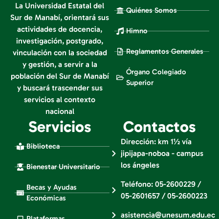
La Universidad Estatal del
Quiénes Somos
Sur de Manabí, orientará sus
actividades de docencia,
Himno
investigación, postgrado,
Reglamentos Generales
vinculación con la sociedad
y gestión, a servir a la
Órgano Colegiado
población del Sur de Manabí
Superior
y buscará trascender sus
servicios al contexto
nacional
Servicios
Contactos
Dirección: km 1½ vía
Biblioteca
jipijapa-noboa - campus
los ángeles
Bienestar Universitario
Teléfono: 05-2600229 /
Becas y Ayudas
05-2601657 / 05-2600223
Económicas
asistencia@unesum.edu.ec
Plataformas