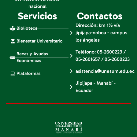
nacional
Servicios
Contactos
Dirección: km 1½ vía
Biblioteca
jipijapa-noboa - campus
los ángeles
Bienestar Universitario
Teléfono: 05-2600229 /
Becas y Ayudas
05-2601657 / 05-2600223
Económicas
asistencia@unesum.edu.ec
Plataformas
Jipijapa - Manabí -
Ecuador