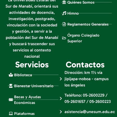
Quiénes Somos
Sur de Manabí, orientará sus
actividades de docencia,
Himno
investigación, postgrado,
Reglamentos Generales
vinculación con la sociedad
y gestión, a servir a la
Órgano Colegiado
población del Sur de Manabí
Superior
y buscará trascender sus
servicios al contexto
nacional
Servicios
Contactos
Dirección: km 1½ vía
Biblioteca
jipijapa-noboa - campus
los ángeles
Bienestar Universitario
Teléfono: 05-2600229 /
Becas y Ayudas
05-2601657 / 05-2600223
Económicas
asistencia@unesum.edu.ec
Plataformas