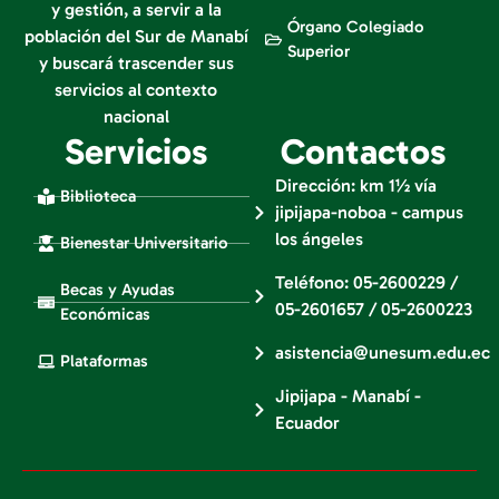
y gestión, a servir a la
Órgano Colegiado
población del Sur de Manabí
Superior
y buscará trascender sus
servicios al contexto
nacional
Servicios
Contactos
Dirección: km 1½ vía
Biblioteca
jipijapa-noboa - campus
los ángeles
Bienestar Universitario
Teléfono: 05-2600229 /
Becas y Ayudas
05-2601657 / 05-2600223
Económicas
asistencia@unesum.edu.ec
Plataformas
Jipijapa - Manabí -
Ecuador