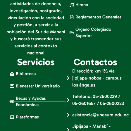
actividades de docencia,
Himno
investigación, postgrado,
Reglamentos Generales
vinculación con la sociedad
y gestión, a servir a la
Órgano Colegiado
población del Sur de Manabí
Superior
y buscará trascender sus
servicios al contexto
nacional
Servicios
Contactos
Dirección: km 1½ vía
Biblioteca
jipijapa-noboa - campus
los ángeles
Bienestar Universitario
Teléfono: 05-2600229 /
Becas y Ayudas
05-2601657 / 05-2600223
Económicas
asistencia@unesum.edu.ec
Plataformas
Jipijapa - Manabí -