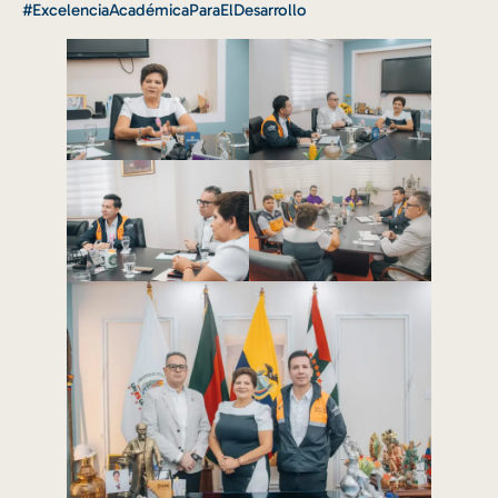
#ExcelenciaAcadémicaParaElDesarrollo