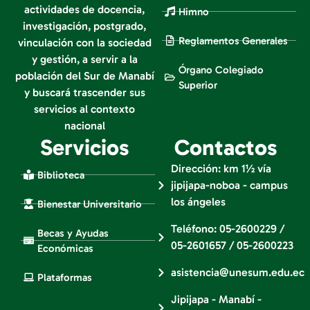
actividades de docencia,
Himno
investigación, postgrado,
Reglamentos Generales
vinculación con la sociedad
y gestión, a servir a la
Órgano Colegiado
población del Sur de Manabí
Superior
y buscará trascender sus
servicios al contexto
nacional
Servicios
Contactos
Dirección: km 1½ vía
Biblioteca
jipijapa-noboa - campus
los ángeles
Bienestar Universitario
Teléfono: 05-2600229 /
Becas y Ayudas
05-2601657 / 05-2600223
Económicas
asistencia@unesum.edu.ec
Plataformas
Jipijapa - Manabí -