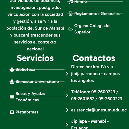
actividades de docencia,
Himno
investigación, postgrado,
Reglamentos Generales
vinculación con la sociedad
y gestión, a servir a la
Órgano Colegiado
población del Sur de Manabí
Superior
y buscará trascender sus
servicios al contexto
nacional
Servicios
Contactos
Dirección: km 1½ vía
Biblioteca
jipijapa-noboa - campus
los ángeles
Bienestar Universitario
Teléfono: 05-2600229 /
Becas y Ayudas
05-2601657 / 05-2600223
Económicas
asistencia@unesum.edu.ec
Plataformas
Jipijapa - Manabí -
Ecuador