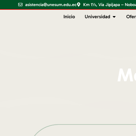
asistencia@unesum.edu.ec
Km 1½, Vía Jipijapa – Nobo
Inicio
Universidad
Ofer
Me