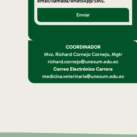
email/llamada/whatsApp/SMS.
Enviar
COORDINADOR
Mvz. Richard Cornejo Cornejo, Mgtr
richard.cornejo@unesum.edu.ec
Correo Electrónico Carrera
medicina.veterinaria@unesum.edu.ec