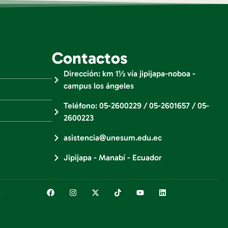
Contactos
Dirección: km 1½ vía jipijapa-noboa -
campus los ángeles
Teléfono: 05-2600229 / 05-2601657 / 05-
2600223
asistencia@unesum.edu.ec
Jipijapa - Manabí - Ecuador
.