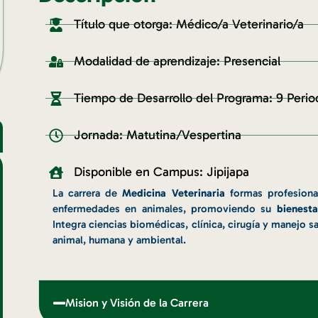
Título que otorga: Médico/a Veterinario/a
Modalidad de aprendizaje: Presencial
Tiempo de Desarrollo del Programa: 9 Peri
Jornada: Matutina/Vespertina
Disponible en Campus: Jipijapa
La carrera de
Medicina Veterinaria
formas profesion
enfermedades en animales, promoviendo su
bienesta
Integra ciencias biomédicas, clínica, cirugía y manejo sa
animal, humana y ambiental.
Mision y Visión de la Carrera