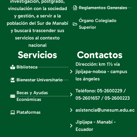
investigación, postgrado,
Reglamentos Generales
vinculación con la sociedad
y gestión, a servir a la
Órgano Colegiado
población del Sur de Manabí
Superior
y buscará trascender sus
servicios al contexto
nacional
Servicios
Contactos
Dirección: km 1½ vía
Biblioteca
jipijapa-noboa - campus
los ángeles
Bienestar Universitario
Teléfono: 05-2600229 /
Becas y Ayudas
05-2601657 / 05-2600223
Económicas
asistencia@unesum.edu.ec
Plataformas
Jipijapa - Manabí -
Ecuador