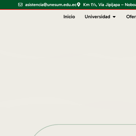
asistencia@unesum.edu.ec
Km 1½, Vía Jipijapa – Nobo
Inicio
Universidad
Ofer