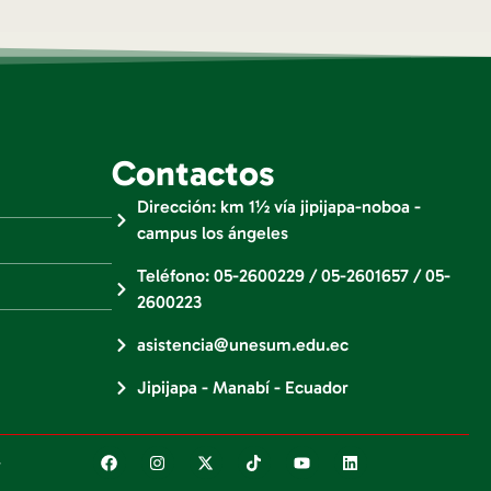
Contactos
Dirección: km 1½ vía jipijapa-noboa -
campus los ángeles
Teléfono: 05-2600229 / 05-2601657 / 05-
2600223
asistencia@unesum.edu.ec
Jipijapa - Manabí - Ecuador
.