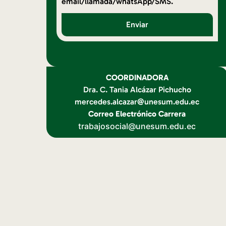
email/llamada/whatsApp/SMS.
Enviar
COORDINADORA
Dra. C. Tania Alcázar Pichucho
mercedes.alcazar@unesum.edu.ec
Correo Electrónico Carrera
trabajosocial@unesum.edu.ec