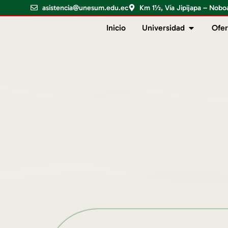
asistencia@unesum.edu.ec
Km 1½, Vía Jipijapa – Nobo
Inicio
Universidad
Ofer