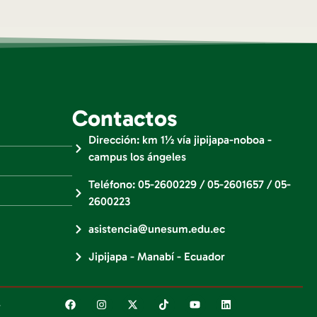
Contactos
Dirección: km 1½ vía jipijapa-noboa -
campus los ángeles
Teléfono: 05-2600229 / 05-2601657 / 05-
2600223
asistencia@unesum.edu.ec
Jipijapa - Manabí - Ecuador
.