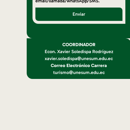
email/llamada/whatsApp/SMS.
Enviar
COORDINADOR
Econ. Xavier Soledispa Rodríguez
xavier.soledispa@unesum.edu.ec
Correo Electrónico Carrera
turismo@unesum.edu.ec