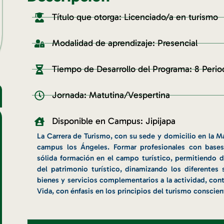
Título que otorga: Licenciado/a en turismo
Modalidad de aprendizaje: Presencial
Tiempo de Desarrollo del Programa: 8 Peri
Jornada: Matutina/Vespertina
Disponible en Campus: Jipijapa
La Carrera de Turismo, con su sede y domicilio en la Ma
campus los Ángeles. Formar profesionales con bases c
sólida formación en el campo turístico, permitiendo de
del patrimonio turístico, dinamizando los diferentes
bienes y servicios complementarios a la actividad, cont
Vida, con énfasis en los principios del turismo conscien