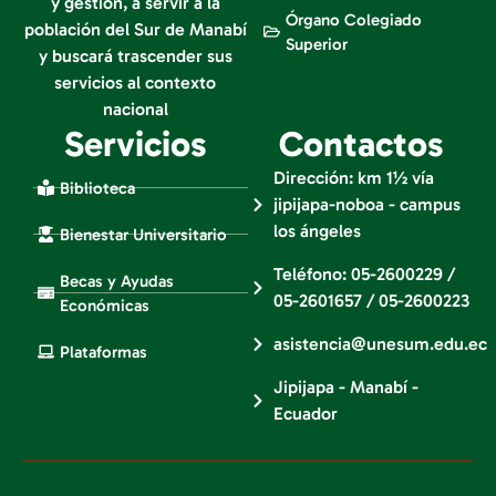
y gestión, a servir a la
Órgano Colegiado
población del Sur de Manabí
Superior
y buscará trascender sus
servicios al contexto
nacional
Servicios
Contactos
Dirección: km 1½ vía
Biblioteca
jipijapa-noboa - campus
los ángeles
Bienestar Universitario
Teléfono: 05-2600229 /
Becas y Ayudas
05-2601657 / 05-2600223
Económicas
asistencia@unesum.edu.ec
Plataformas
Jipijapa - Manabí -
Ecuador